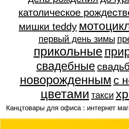
католическое рождеств
мотоцик
мишки teddy
первый день зимы
пр
прикольные
при
свадебные
свадь
новорожденным
с 
цветами
хр
такси
Канцтовары для офиса : интернет ма