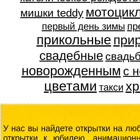
мотоцик
мишки teddy
первый день зимы
пр
прикольные
при
свадебные
свадь
новорожденным
с 
цветами
хр
такси
У нас вы найдете открытки на люб
открытки к юбилею, анимационн