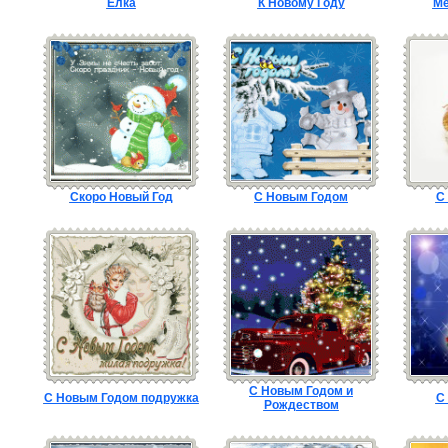
Елка
К Новому Году
Me
Скоро Новый Год
С Новым Годом
С
С Новым Годом и
С Новым Годом подружка
С
Рождеством