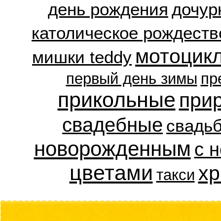
день рождения
дочур
католическое рождеств
мотоцик
мишки teddy
первый день зимы
пр
прикольные
при
свадебные
свадь
новорожденным
с 
цветами
хр
такси