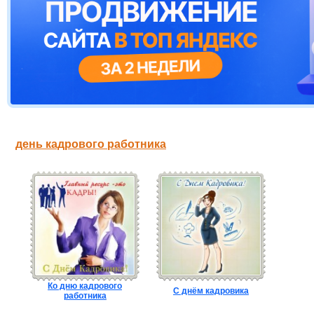
день кадрового работника
Ко дню кадрового
С днём кадровика
работника