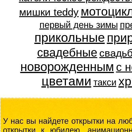
мотоцик
мишки teddy
первый день зимы
пр
прикольные
при
свадебные
свадь
новорожденным
с 
цветами
хр
такси
У нас вы найдете открытки на люб
открытки к юбилею, анимационн