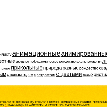
анимационные
анимированны
илисту
л
вотные
католическое рождество
звездное небо
ко дню рождения
прикольные
природа
разные
сва
рождество
привет
с цветами
ным
христи
с новым годом
с рождеством
такси
 открытки ко дню рождения, открытки к юбилею, анимационные открытки, прикольны
ков и представлены на сайте открыток исключительно для ознакомления.