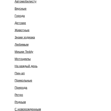
Автомобилисту
Вкусные
Города
Детские
Животные
Знаки зодиака
Любимым
Мишки Teddy
Мотоциклы
На каждый день
Пин-ап
Прикольные
Природа
Ретро
Родным
С новорожденным