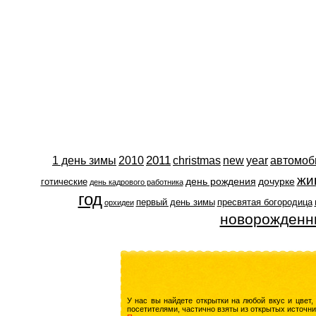
2011
1 день зимы
2010
christmas
new
year
автомоб
жи
день рождения
дочурке
готические
день кадрового работника
год
первый день зимы
пресвятая богородица
орхидеи
новорожден
У нас вы найдете открытки на любой вкус и цвет,
посетителями, частично взяты из открытых источни