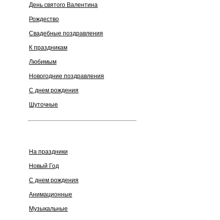
День святого Валентина
Рождество
Cвадебные поздравления
К праздникам
Любимым
Новогодние поздравления
С днем рождения
Шуточные
На праздники
Новый Год
С днем рождения
Анимационные
Музыкальные