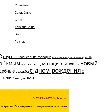
С цветами
Свадебные
Спорт
Христианские
Эмо
Разные
е
вкусные
год
вознесение господне
всемирный день шоколада
новый
юбимым
мотоциклы
новый
мишки teddy
с днем рождения
с
дебные
свадьба
анские
эмо
целую
© 2013 - 2026
Vplaw.ru
е открытки. Все открытки и поздравления присланы