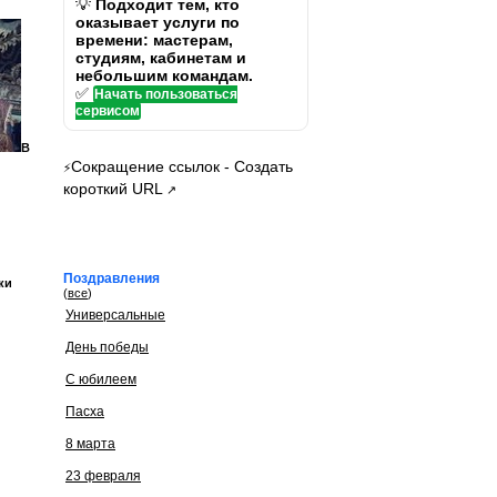
💡
Подходит тем, кто
оказывает услуги по
времени: мастерам,
студиям, кабинетам и
небольшим командам.
✅
Начать пользоваться
сервисом
В
Сокращение ссылок - Создать
⚡
короткий URL
↗
Поздравления
ки
(
все
)
Универсальные
День победы
С юбилеем
Пасха
8 марта
23 февраля