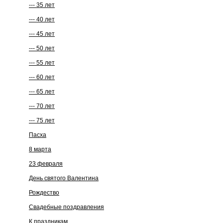
--- 35 лет
--- 40 лет
--- 45 лет
--- 50 лет
--- 55 лет
--- 60 лет
--- 65 лет
--- 70 лет
--- 75 лет
Пасха
8 марта
23 февраля
День святого Валентина
Рождество
Cвадебные поздравления
К праздникам