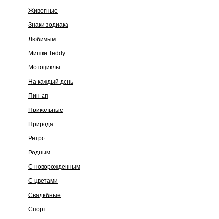
Животные
Знаки зодиака
Любимым
Мишки Teddy
Мотоциклы
На каждый день
Пин-ап
Прикольные
Природа
Ретро
Родным
С новорожденным
С цветами
Свадебные
Спорт