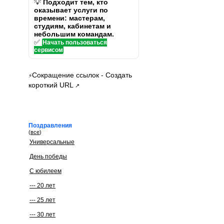
💡
Подходит тем, кто
оказывает услуги по
времени: мастерам,
студиям, кабинетам и
небольшим командам.
✅
Начать пользоваться
сервисом
Сокращение ссылок - Создать
⚡
короткий URL
↗
Поздравления
(
все
)
Универсальные
День победы
С юбилеем
--- 20 лет
--- 25 лет
--- 30 лет