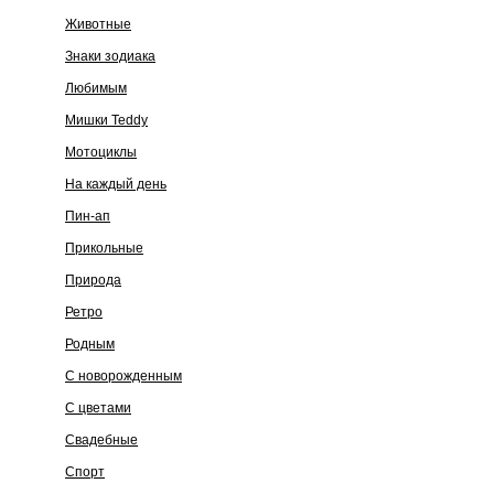
Животные
Знаки зодиака
Любимым
Мишки Teddy
Мотоциклы
На каждый день
Пин-ап
Прикольные
Природа
Ретро
Родным
С новорожденным
С цветами
Свадебные
Спорт