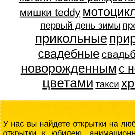
мотоцик
мишки teddy
первый день зимы
пр
прикольные
при
свадебные
свадь
новорожденным
с 
цветами
хр
такси
У нас вы найдете открытки на люб
открытки к юбилею, анимационн