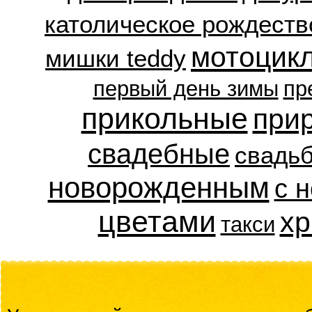
католическое рождеств
мотоцик
мишки teddy
первый день зимы
пр
прикольные
при
свадебные
свадь
новорожденным
с 
цветами
хр
такси