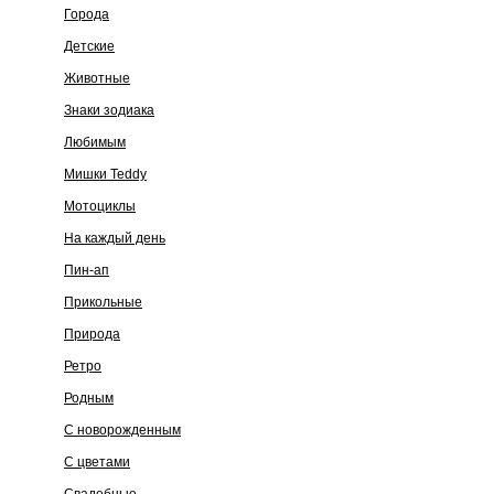
Города
Детские
Животные
Знаки зодиака
Любимым
Мишки Teddy
Мотоциклы
На каждый день
Пин-ап
Прикольные
Природа
Ретро
Родным
С новорожденным
С цветами
Свадебные