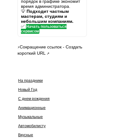
порядок в графике экономит
время администратора.
💡
Подходит частным
мастерам, студиям и
небольшим компаниям.
✅
Начать пользоваться
сервисом
Сокращение ссылок - Создать
⚡
короткий URL
↗
На праздники
Новый Год
С днем рождения
Анимационные
Музыкальные
Автомобилисту
Вкусные