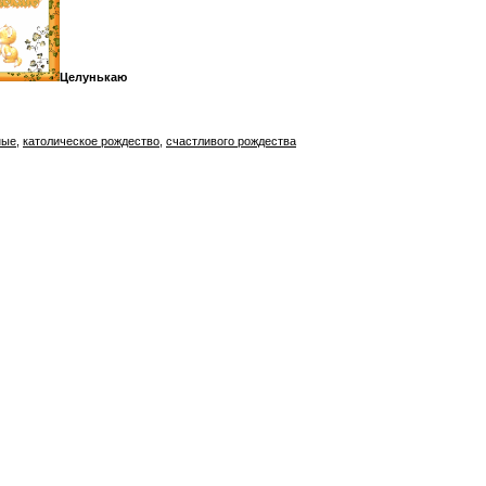
Целунькаю
ные
,
католическое рождество
,
счастливого рождества