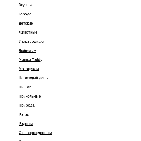
Вкусные
Города
Детские
Животные
Знаки зодиака
Любимым
Мишки Teddy
Мотоциклы
На каждый день
Пин-ап
Прикольные
Природа
Ретро
Родным
С новорожденным