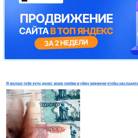
Я желаю тебе кучу денег, море любви и уйму времени чтобы насладит