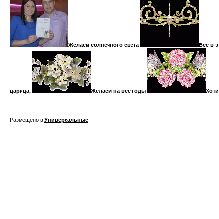
Желаем солнечного света
Все в э
царица,
Желаем на все годы
Хоти
Размещено в
Универсальные