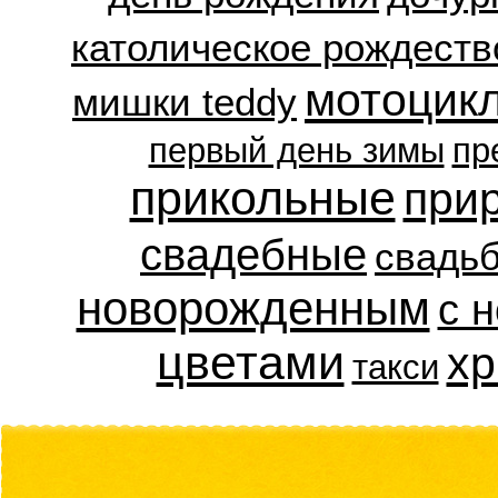
католическое рождеств
мотоцик
мишки teddy
первый день зимы
пр
прикольные
при
свадебные
свадь
новорожденным
с 
цветами
хр
такси