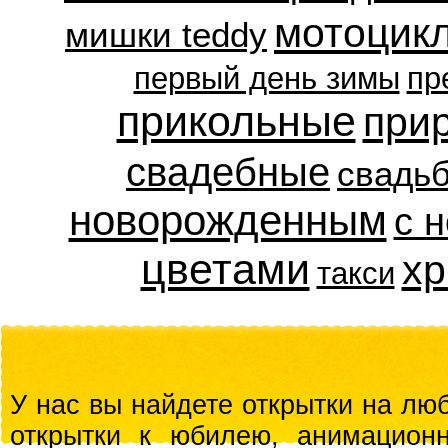
мотоцик
мишки teddy
первый день зимы
пр
прикольные
при
свадебные
свадь
новорожденным
с 
цветами
хр
такси
У нас вы найдете открытки на люб
открытки к юбилею, анимационн