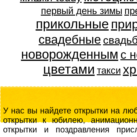
первый день зимы
пр
прикольные
при
свадебные
свадь
новорожденным
с 
цветами
хр
такси
У нас вы найдете открытки на люб
открытки к юбилею, анимационн
открытки и поздравления прис