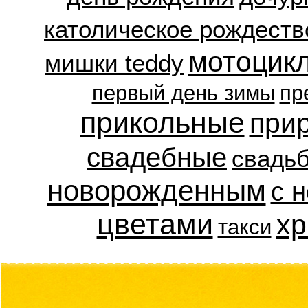
католическое рождеств
мотоцик
мишки teddy
первый день зимы
пр
прикольные
при
свадебные
свадь
новорожденным
с 
цветами
хр
такси