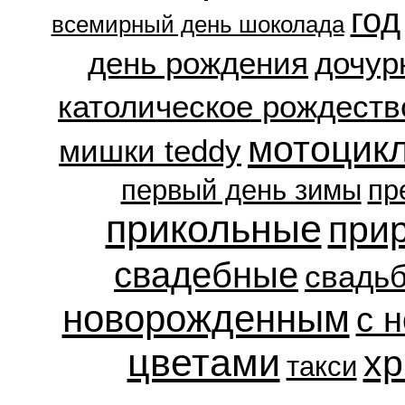
год
всемирный день шоколада
день рождения
дочур
католическое рождеств
мотоцик
мишки teddy
первый день зимы
пр
прикольные
при
свадебные
свадь
новорожденным
с 
цветами
хр
такси