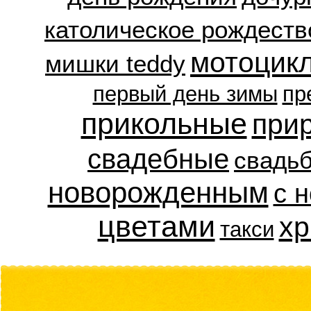
католическое рождеств
мотоцик
мишки teddy
первый день зимы
пр
прикольные
при
свадебные
свадь
новорожденным
с 
цветами
хр
такси