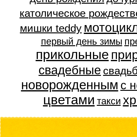
католическое рождеств
мотоцик
мишки teddy
первый день зимы
пр
прикольные
при
свадебные
свадь
новорожденным
с 
цветами
хр
такси