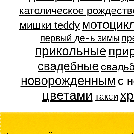
католическое рождеств
мотоцик
мишки teddy
первый день зимы
пр
прикольные
при
свадебные
свадь
новорожденным
с 
цветами
хр
такси