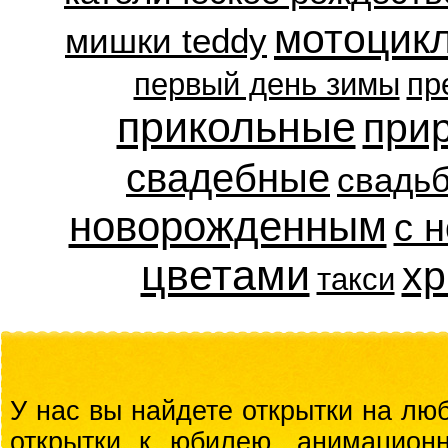
мотоцик
мишки teddy
первый день зимы
пр
прикольные
при
свадебные
свадь
новорожденным
с 
цветами
хр
такси
У нас вы найдете открытки на люб
открытки к юбилею, анимационн