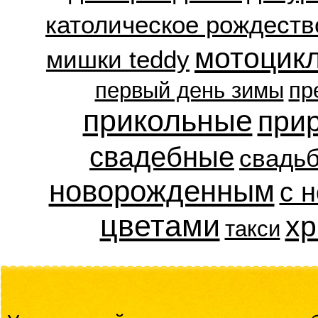
католическое рождеств
мотоцик
мишки teddy
первый день зимы
пр
прикольные
при
свадебные
свадь
новорожденным
с 
цветами
хр
такси