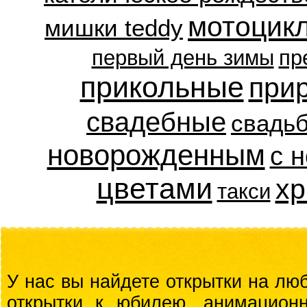
мотоцик
мишки teddy
первый день зимы
пр
прикольные
при
свадебные
свадь
новорожденным
с 
цветами
хр
такси
У нас вы найдете открытки на люб
открытки к юбилею, анимационн