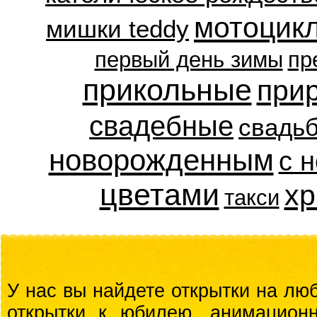
мотоцик
мишки teddy
первый день зимы
пр
прикольные
при
свадебные
свадь
новорожденным
с 
цветами
хр
такси
У нас вы найдете открытки на люб
открытки к юбилею, анимационн