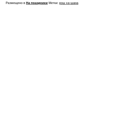
Размещено в
На праздники
Метки:
рош ха-шана