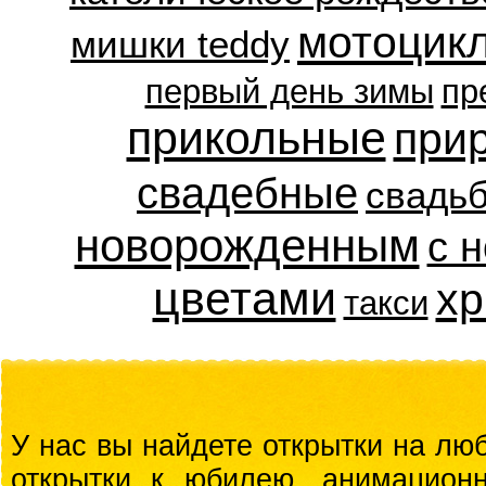
мотоцик
мишки teddy
первый день зимы
пр
прикольные
при
свадебные
свадь
новорожденным
с 
цветами
хр
такси
У нас вы найдете открытки на люб
открытки к юбилею, анимационн