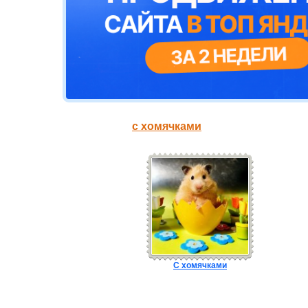
с хомячками
С хомячками