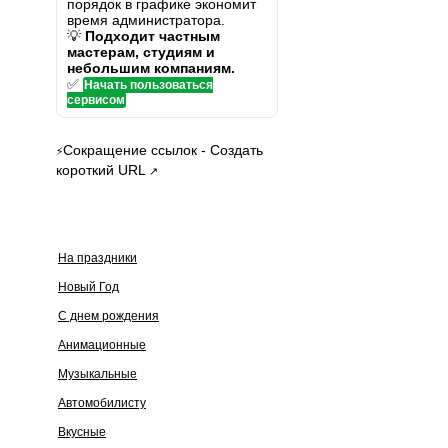
порядок в графике экономит
время администратора.
💡
Подходит частным
мастерам, студиям и
небольшим компаниям.
✅
Начать пользоваться
сервисом
Сокращение ссылок - Создать
⚡
короткий URL
↗
На праздники
Новый Год
С днем рождения
Анимационные
Музыкальные
Автомобилисту
Вкусные