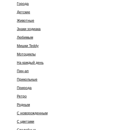
Города
Детские
Животные
Знаки зодиака
Любимым
Мишки Teddy
Мотоциклы
На каждый день
Пин-ап
Прикольные
Природа
Ретро
Родным
С новорожденным
С цветами
Свадебные