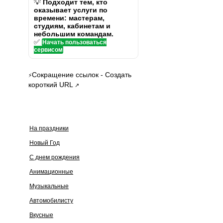
💡
Подходит тем, кто
оказывает услуги по
времени: мастерам,
студиям, кабинетам и
небольшим командам.
✅
Начать пользоваться
сервисом
Сокращение ссылок - Создать
⚡
короткий URL
↗
На праздники
Новый Год
С днем рождения
Анимационные
Музыкальные
Автомобилисту
Вкусные