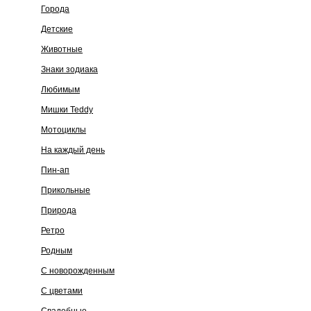
Города
Детские
Животные
Знаки зодиака
Любимым
Мишки Teddy
Мотоциклы
На каждый день
Пин-ап
Прикольные
Природа
Ретро
Родным
С новорожденным
С цветами
Свадебные