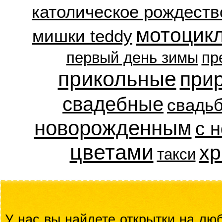
католическое рождеств
мотоцик
мишки teddy
первый день зимы
пр
прикольные
при
свадебные
свадь
новорожденным
с 
цветами
хр
такси
У нас вы найдете открытки на люб