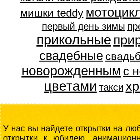
мотоцик
мишки teddy
первый день зимы
пр
прикольные
при
свадебные
свадь
новорожденным
с 
цветами
хр
такси
У нас вы найдете открытки на люб
открытки к юбилею, анимационн